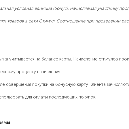
альная условная единица (бонус), начисляемая участнику пр
ки товаров в сети Стимул. Соотношение при проведении расче
пка учитывается на балансе карты. Начисление стимулов про
енному проценту начисления.
сле совершения покупки на бонусную карту Клиента зачисляют
пользовать для оплаты последующих покупок.
аммы