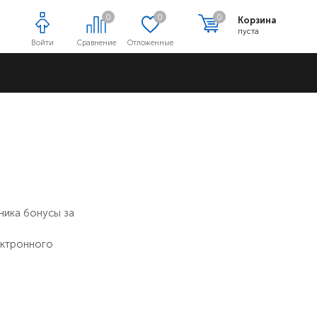
0
0
0
Корзина
пуста
Войти
Сравнение
Отложенные
Адреса магазинов
ника бонусы за
ектронного