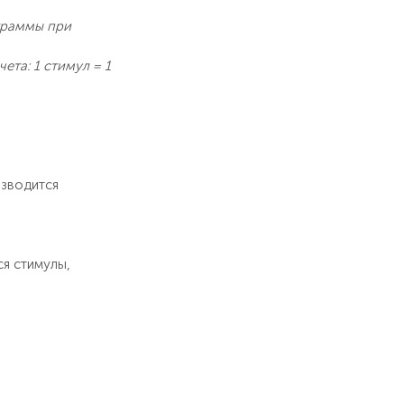
ограммы при
та: 1 стимул = 1
изводится
ся стимулы,