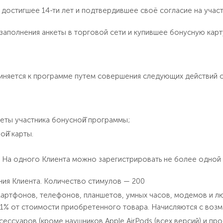
 достигшее 14-ти лет и подтвердившее своё согласие на учас
заполнения анкеты в торговой сети и купившее бонусную карт
иняется к программе путем совершения следующих действий 
еты участника бонусной̆ программы;
ой̆ карты.
а. На одного Клиента можно зарегистрировать не более одной
ния Клиента. Количество стимулов — 200
артфонов, телефонов, планшетов, умных часов, модемов и лю
1% от стоимости приобретенного товара. Начисляются с возм
сессуаров (кроме наушников Apple AirPods (всех версий) и пр