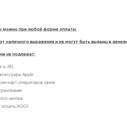
ы можно при любой форме оплаты.
т наличного выражения и не могут быть выданы в денеж
ми не подлежат:
е и JBL
аксессуары Applе
сим-карт операторов связи
трахование
ного центра
 оплаты (КЭО)