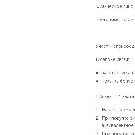
Физическое лицо,
программе путем 
Участник присоед
В салоне связи:
заполнение анк
покупка бонусн
1 Клиент = 1 карт
На день рожде
При покупке см
эквивалентное 
При покупке ак