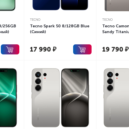
TECNO
TECNO
 8/256GB
Tecno Spark 50 8/128GB Blue
Tecno Camon
ный)
(Синий)
Sandy Titani
17 990
₽
19 790
₽