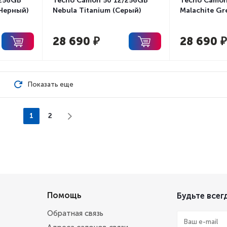
/256GB
Tecno Camon 50 12/256GB
Tecno Camon
Черный)
Nebula Titanium (Серый)
Malachite Gr
28 690
₽
28 690
₽
Показать еще
1
2
Помощь
Будьте всегд
Обратная связь