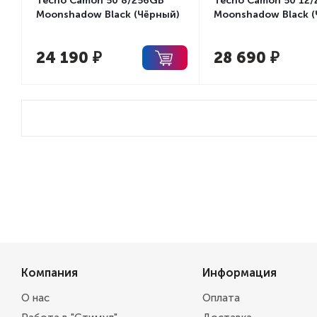
Tecno Camon 50 8/256GB
Tecno Camon 50 12
Moonshadow Black (Чёрный)
Moonshadow Black (
24 190
₽
28 690
₽
Компания
Информация
О нас
Оплата