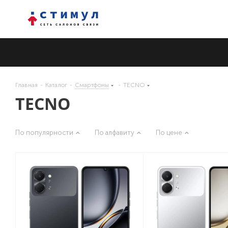
Главная
-
Каталог
-
Смартфоны
-
TECNO
TECNO
По популярности
По алфавиту
По цене