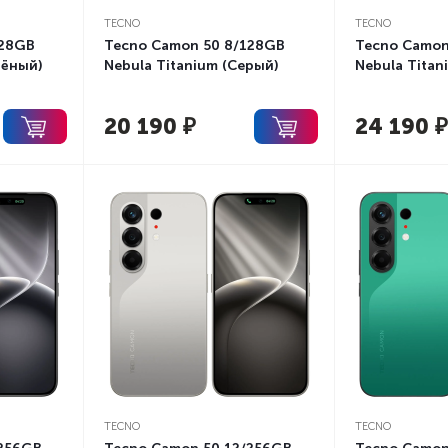
TECNO
TECNO
128GB
Tecno Camon 50 8/128GB
Tecno Camon
лёный)
Nebula Titanium (Серый)
Nebula Titan
20 190
₽
24 190
₽
TECNO
TECNO