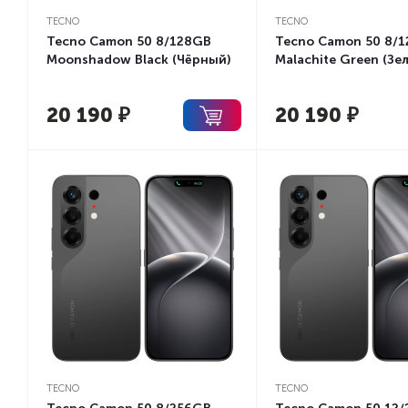
TECNO
TECNO
Tecno Camon 50 8/128GB
Tecno Camon 50 8/
Moonshadow Black (Чёрный)
Malachite Green (Зе
20 190
₽
20 190
₽
TECNO
TECNO