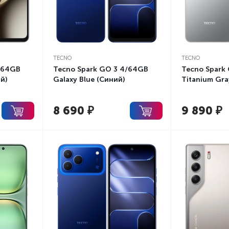
TECNO
TECNO
/64GB
Tecno Spark GO 3 4/64GB
Tecno Spark
й)
Galaxy Blue (Синий)
Titanium Gra
8 690
₽
9 890
₽