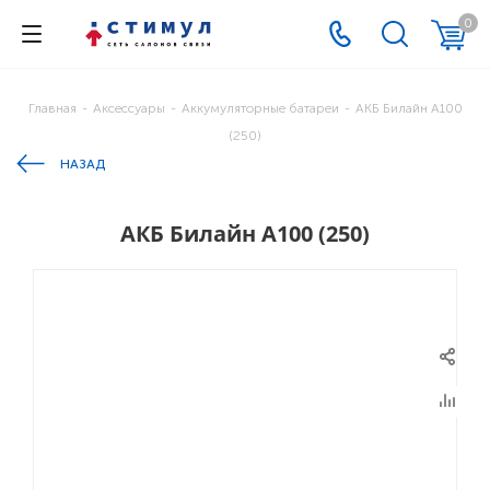
0
Главная
-
Аксессуары
-
Аккумуляторные батареи
-
АКБ Билайн А100
(250)
НАЗАД
АКБ Билайн А100 (250)