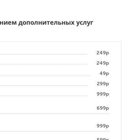
чением дополнительных услуг
249р
249р
49р
299р
999р
699р
999р
599р