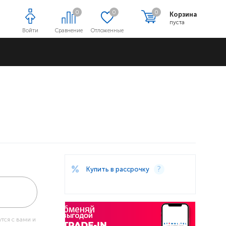
0
0
0
Корзина
пуста
Войти
Сравнение
Отложенные
Адреса магазинов
Купить в рассрочку
тся с вами и