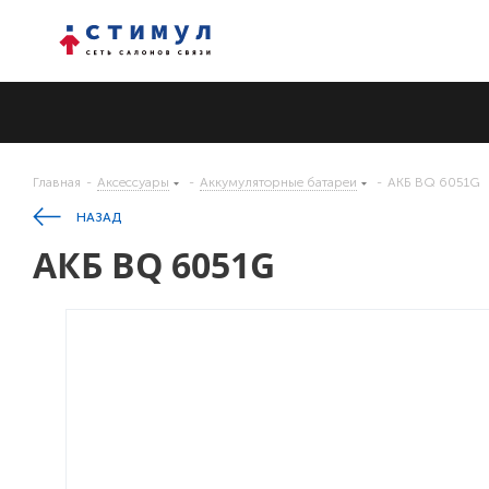
Главная
-
Аксессуары
-
Аккумуляторные батареи
-
АКБ BQ 6051G
НАЗАД
АКБ BQ 6051G