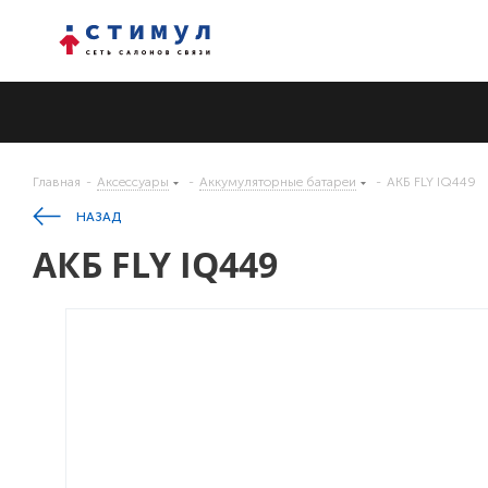
Главная
-
Аксессуары
-
Аккумуляторные батареи
-
АКБ FLY IQ449
НАЗАД
АКБ FLY IQ449