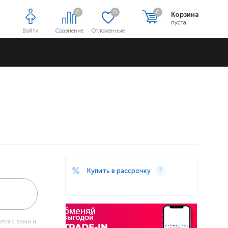
0
0
0
Корзина
пуста
Войти
Сравнение
Отложенные
Адреса магазинов
Купить в рассрочку
тся с вами и