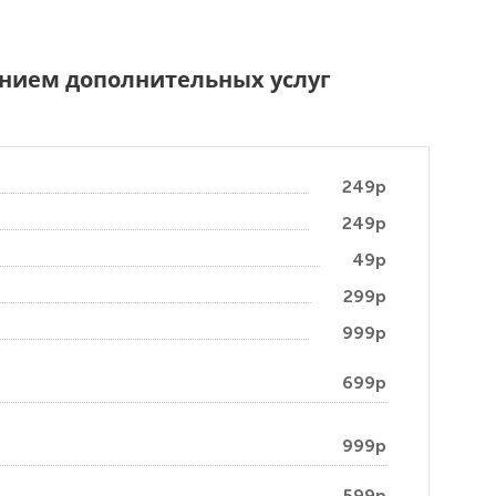
чением дополнительных услуг
249р
249р
49р
299р
999р
699р
999р
599р