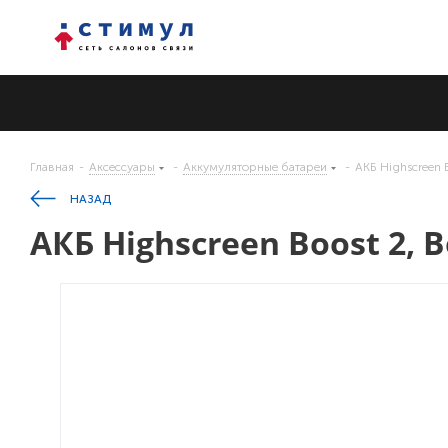
Главная
-
Аксессуары
-
Аккумуляторные батареи
-
АКБ Highscreen B
НАЗАД
АКБ Highscreen Boost 2, B