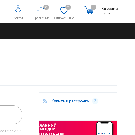
0
0
0
Корзина
пуста
Войти
Сравнение
Отложенные
Адреса магазинов
Купить в рассрочку
тся с вами и