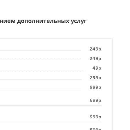
чением дополнительных услуг
249р
249р
49р
299р
999р
699р
999р
599р