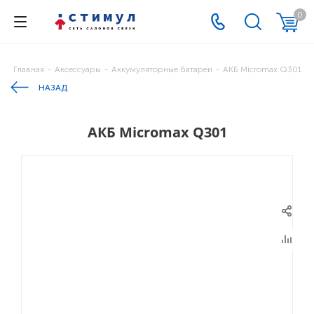
0
Главная
-
Аксессуары
-
Аккумуляторные батареи
-
АКБ Micromax Q301
НАЗАД
АКБ Micromax Q301