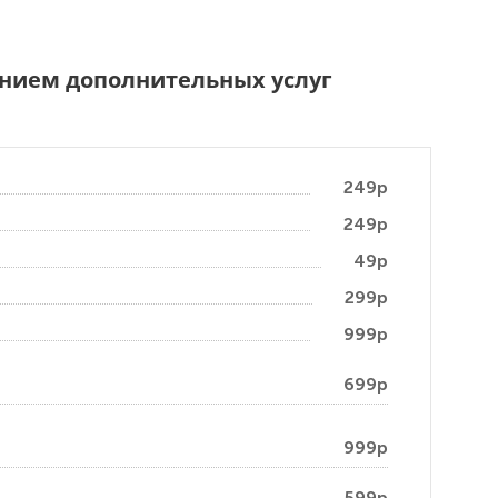
чением дополнительных услуг
249р
249р
49р
299р
999р
699р
999р
599р