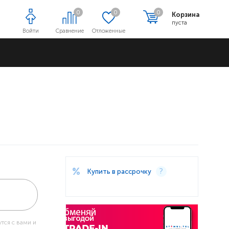
0
0
0
Корзина
пуста
Войти
Сравнение
Отложенные
Адреса магазинов
Купить в рассрочку
тся с вами и