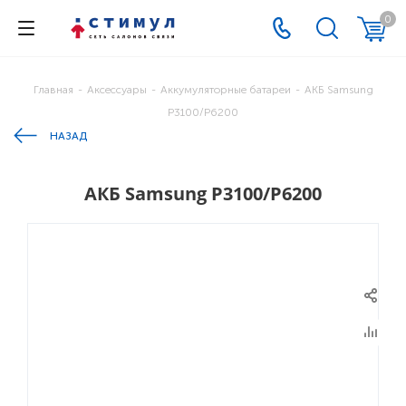
0
Главная
-
Аксессуары
-
Аккумуляторные батареи
-
АКБ Samsung
P3100/P6200
НАЗАД
АКБ Samsung P3100/P6200