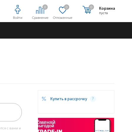
0
0
0
Корзина
пуста
Войти
Сравнение
Отложенные
Адреса магазинов
Купить в рассрочку
тся с вами и