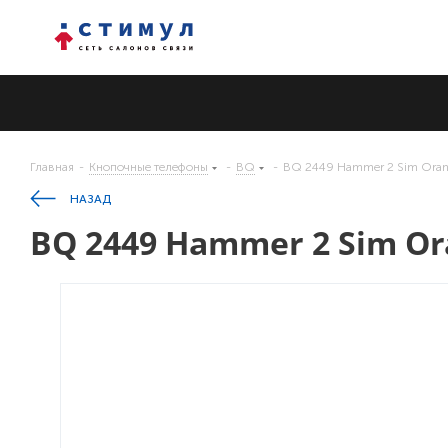
Главная
-
Кнопочные телефоны
-
BQ
-
BQ 2449 Hammer 2 Sim Ora
НАЗАД
BQ 2449 Hammer 2 Sim O