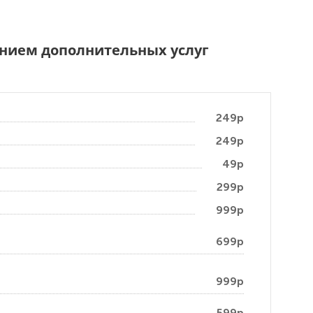
чением дополнительных услуг
249р
249р
49р
299р
999р
699р
999р
599р