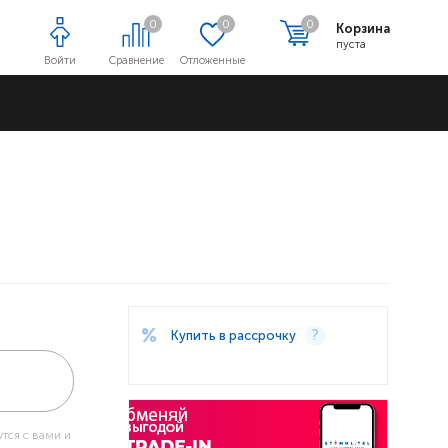
0
0
0
Корзина
пуста
Войти
Сравнение
Отложенные
Адреса магазинов
Купить в рассрочку
тся с вами и