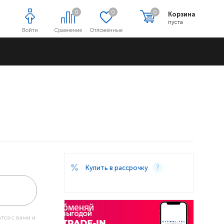
0
0
0
Корзина
пуста
Войти
Сравнение
Отложенные
Адреса магазинов
Купить в рассрочку
тся с вами и