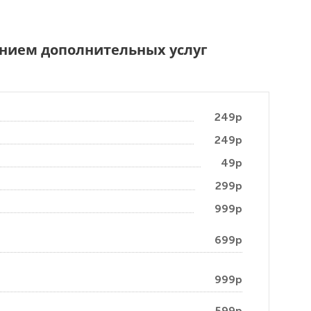
чением дополнительных услуг
249р
249р
49р
299р
999р
699р
999р
599р