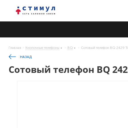
Главная
-
Кнопочные телефоны
-
BQ
-
Cотовый телефон BQ 2429 T
НАЗАД
Cотовый телефон BQ 2429