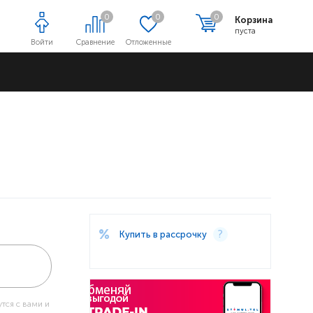
0
0
0
Корзина
пуста
Войти
Сравнение
Отложенные
Адреса магазинов
Купить в рассрочку
тся с вами и