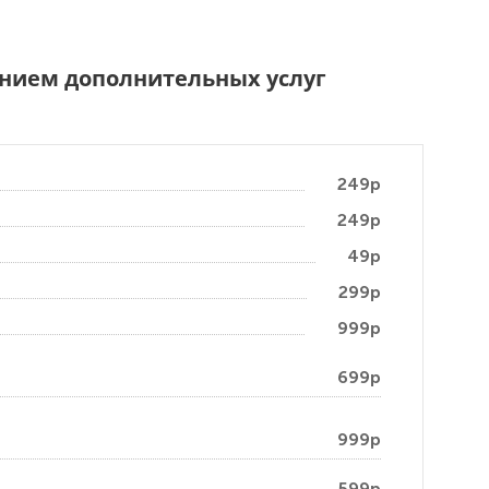
чением дополнительных услуг
249р
249р
49р
299р
999р
699р
999р
599р