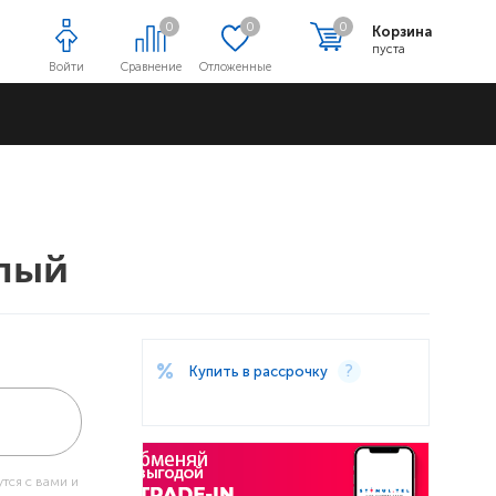
0
0
0
Корзина
пуста
Войти
Сравнение
Отложенные
Адреса магазинов
елый
Купить в рассрочку
тся с вами и