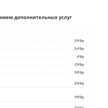
чением дополнительных услуг
249р
249р
49р
299р
999р
699р
999р
599р