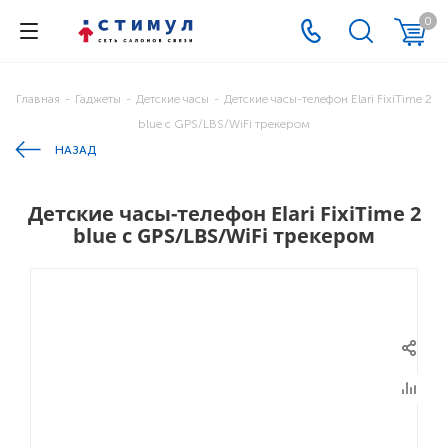
0
Главная
-
Гаджеты
-
Детские часы
-
Детские часы-телефон Elari FixiTime 2
blue с GPS/LBS/WiFi трекером
НАЗАД
Детские часы-телефон Elari FixiTime 2
blue с GPS/LBS/WiFi трекером