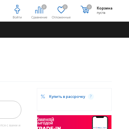
0
0
0
Корзина
пуста
Войти
Сравнение
Отложенные
Адреса магазинов
Купить в рассрочку
тся с вами и