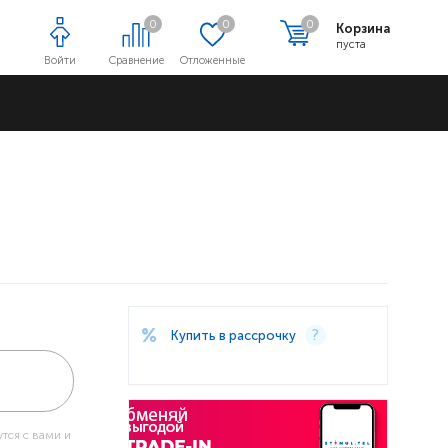
0
0
0
Корзина
пуста
Войти
Сравнение
Отложенные
Адреса магазинов
Купить в рассрочку
тся с вами и