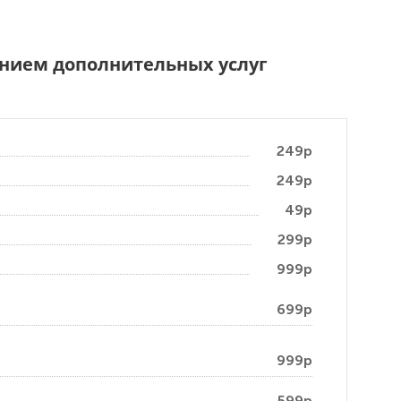
чением дополнительных услуг
249р
249р
49р
299р
999р
699р
999р
599р