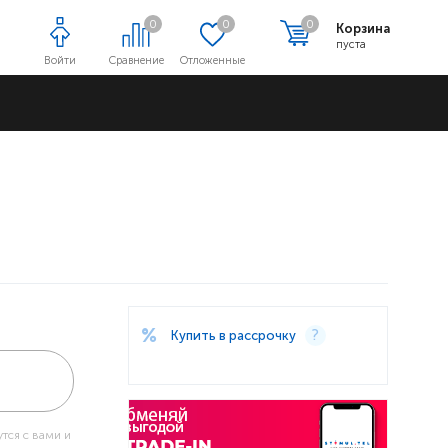
0
0
0
Корзина
пуста
Войти
Сравнение
Отложенные
Адреса магазинов
Купить в рассрочку
тся с вами и