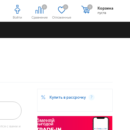
0
0
0
Корзина
пуста
Войти
Сравнение
Отложенные
Адреса магазинов
Купить в рассрочку
тся с вами и