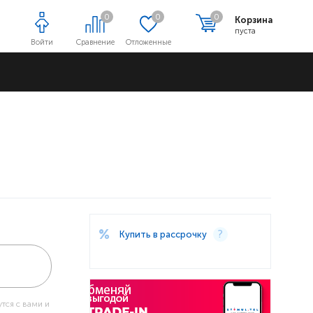
0
0
0
Корзина
пуста
Войти
Сравнение
Отложенные
Адреса магазинов
Купить в рассрочку
тся с вами и