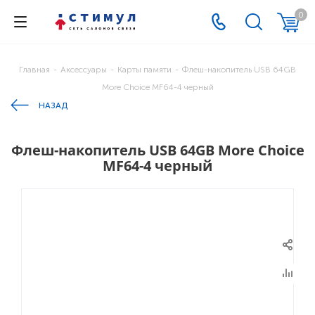
0
Главная
-
Аксессуары
-
Карты памяти
-
Флеш-накопитель USB 64GB
More Choice MF64-4 черный
НАЗАД
Флеш-накопитель USB 64GB More Choice
MF64-4 черный