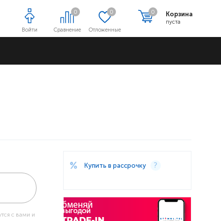
0
0
0
Корзина
пуста
Войти
Сравнение
Отложенные
Адреса магазинов
Купить в рассрочку
тся с вами и