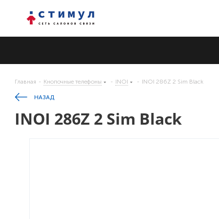
Главная
-
Кнопочные телефоны
-
INOI
-
INOI 286Z 2 Sim Black
НАЗАД
INOI 286Z 2 Sim Black