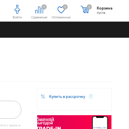
0
0
0
Корзина
пуста
Войти
Сравнение
Отложенные
Адреса магазинов
Купить в рассрочку
тся с вами и