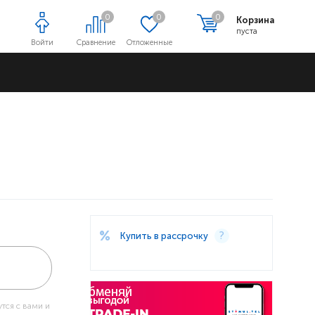
0
0
0
Корзина
пуста
Войти
Сравнение
Отложенные
Адреса магазинов
Купить в рассрочку
тся с вами и