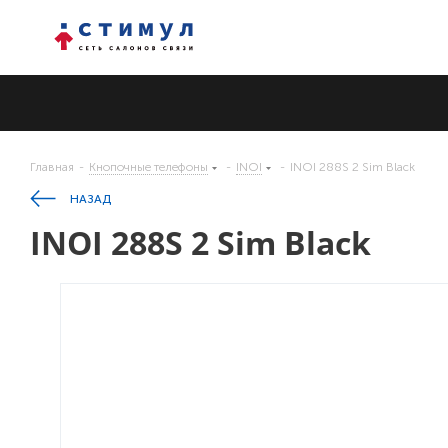
Главная
-
Кнопочные телефоны
-
INOI
-
INOI 288S 2 Sim Black
НАЗАД
INOI 288S 2 Sim Black