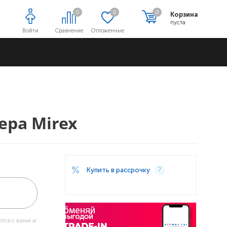
0
0
0
Корзина
пуста
Войти
Сравнение
Отложенные
Адреса магазинов
ера Mirex
Купить в рассрочку
тся с вами и