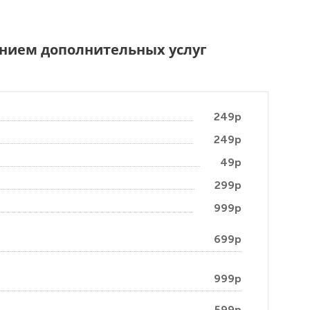
чением дополнительных услуг
249р
249р
49р
299р
999р
699р
999р
599р