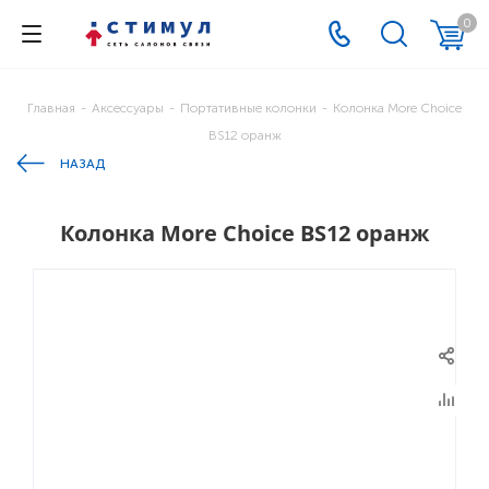
0
Главная
-
Аксессуары
-
Портативные колонки
-
Колонка More Choice
BS12 оранж
НАЗАД
Колонка More Choice BS12 оранж