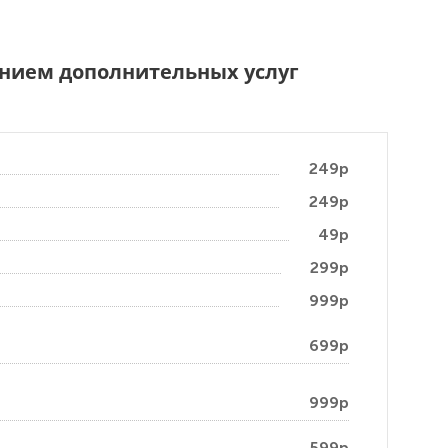
чением дополнительных услуг
249р
249р
49р
299р
999р
699р
999р
599р