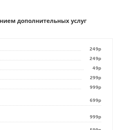
чением дополнительных услуг
249р
249р
49р
299р
999р
699р
999р
599р