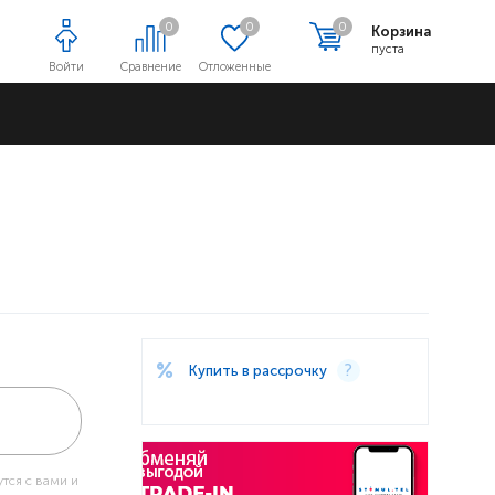
0
0
0
Корзина
пуста
Войти
Сравнение
Отложенные
Адреса магазинов
Купить в рассрочку
тся с вами и