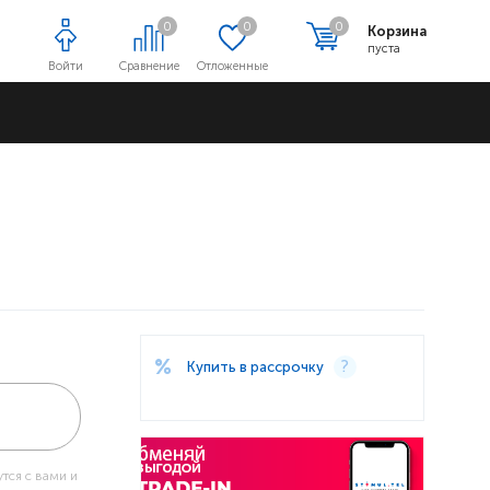
0
0
0
Корзина
пуста
Войти
Сравнение
Отложенные
Адреса магазинов
Купить в рассрочку
тся с вами и