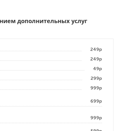
чением дополнительных услуг
249р
249р
49р
299р
999р
699р
999р
599р