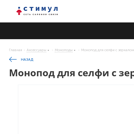
Главная
-
Аксессуары
-
Моноподы
-
Монопод для селфи с зеркало
НАЗАД
Монопод для селфи с з