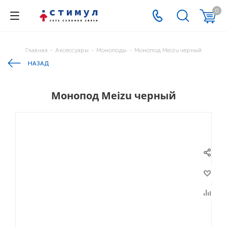
0
Главная
-
Аксессуары
-
Моноподы
-
Монопод Meizu черный
НАЗАД
Монопод Meizu черный