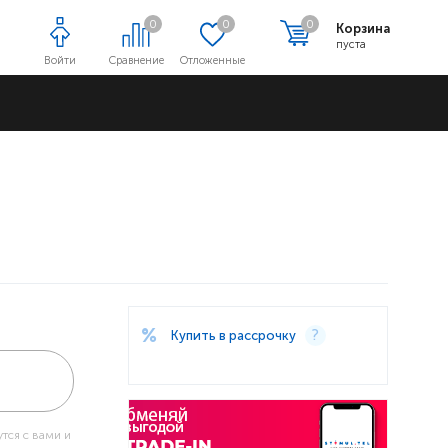
0
0
0
Корзина
пуста
Войти
Сравнение
Отложенные
Адреса магазинов
Купить в рассрочку
тся с вами и