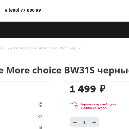
8 (800) 77 000 99
аушники беспроводные More choice BW31S черные
 More choice BW31S черны
1 499
₽
Гарантия лучшей цены!
Нашли дешевле?