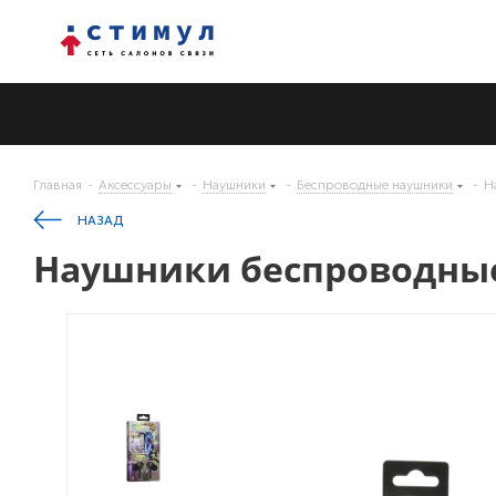
Главная
-
Аксессуары
-
Наушники
-
Беспроводные наушники
-
Н
НАЗАД
Наушники беспроводные