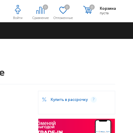
0
0
0
Корзина
пуста
Войти
Сравнение
Отложенные
Адреса магазинов
е
Купить в рассрочку