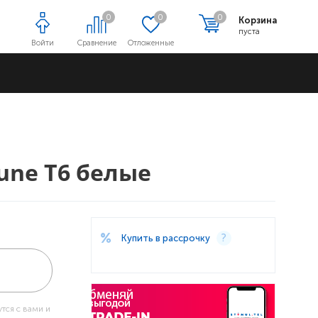
0
0
0
Корзина
пуста
Войти
Сравнение
Отложенные
Адреса магазинов
une T6 белые
Купить в рассрочку
тся с вами и