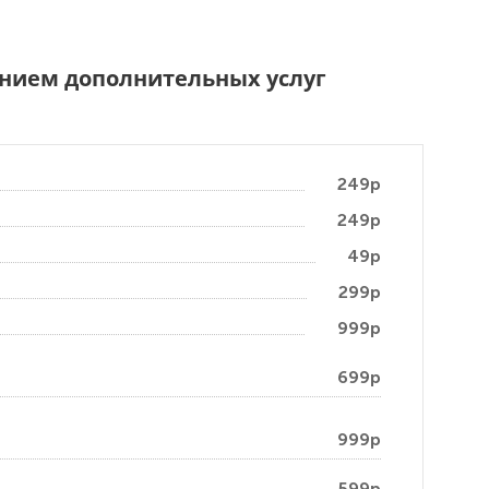
чением дополнительных услуг
249р
249р
49р
299р
999р
699р
999р
599р