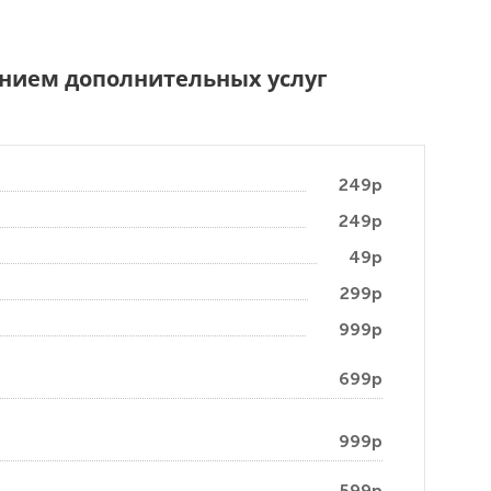
чением дополнительных услуг
249р
249р
49р
299р
999р
699р
999р
599р