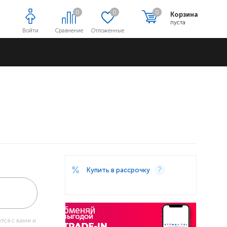
0
0
0
Корзина
пуста
Войти
Сравнение
Отложенные
Адреса магазинов
Купить в рассрочку
тся с вами и