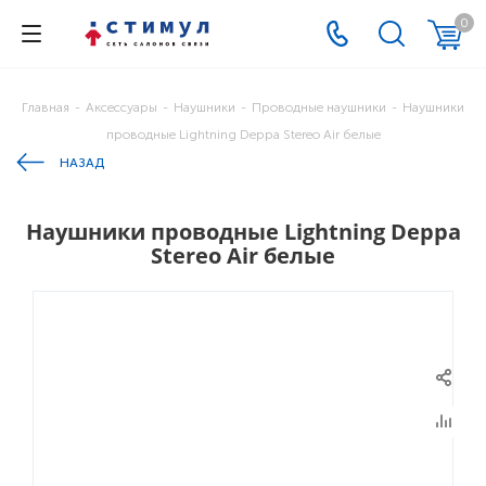
0
Главная
-
Аксессуары
-
Наушники
-
Проводные наушники
-
Наушники
проводные Lightning Deppa Stereo Air белые
НАЗАД
Наушники проводные Lightning Deppa
Stereo Air белые