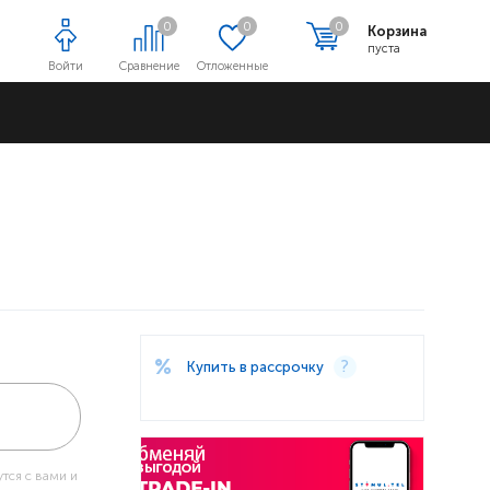
0
0
0
Корзина
пуста
Войти
Сравнение
Отложенные
Адреса магазинов
Купить в рассрочку
тся с вами и