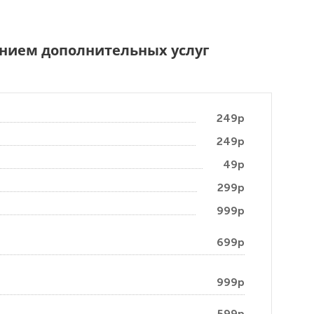
чением дополнительных услуг
249р
249р
49р
299р
999р
699р
999р
599р