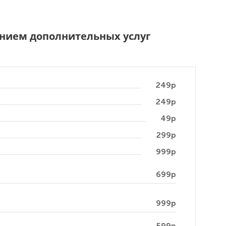
чением дополнительных услуг
249р
249р
49р
299р
999р
699р
999р
599р