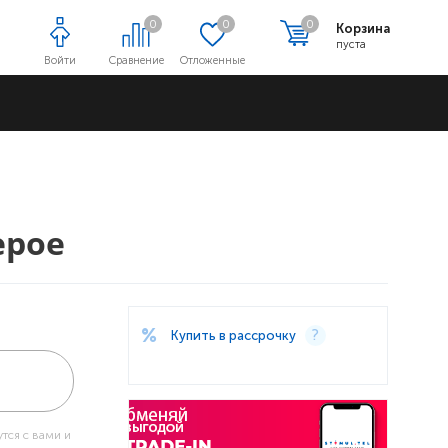
0
0
0
Корзина
пуста
Войти
Сравнение
Отложенные
Адреса магазинов
ерое
Купить в рассрочку
тся с вами и