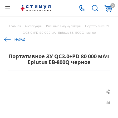
0
Главная
-
Аксессуары
-
Внешние аккумуляторы
-
Портативное ЗУ
QС3.0+PD 80 000 мАч Eplutus EB-800Q черное
НАЗАД
Портативное ЗУ QС3.0+PD 80 000 мАч
Eplutus EB-800Q черное