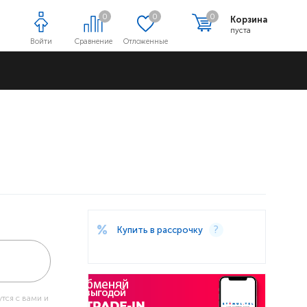
0
0
0
Корзина
пуста
Войти
Сравнение
Отложенные
Адреса магазинов
Купить в рассрочку
тся с вами и