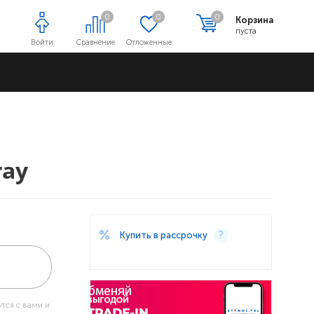
0
0
0
Корзина
пуста
Войти
Сравнение
Отложенные
Адреса магазинов
ray
Купить в рассрочку
тся с вами и