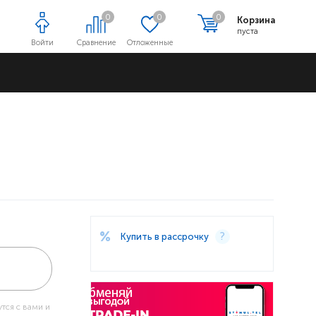
0
0
0
Корзина
пуста
Войти
Сравнение
Отложенные
Адреса магазинов
Купить в рассрочку
тся с вами и