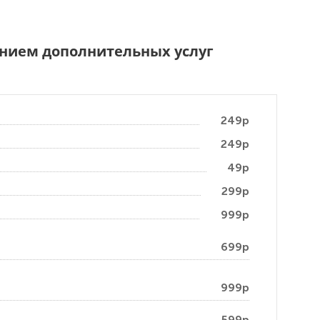
чением дополнительных услуг
249р
249р
49р
299р
999р
699р
999р
599р