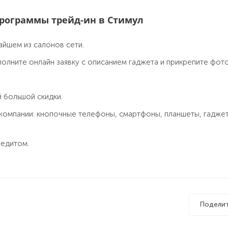
рограммы трейд-ин в Стимул
айшем из салонов сети.
полните онлайн заявку с описанием гаджета и прикрепите фот
 большой скидки.
 компании: кнопочные телефоны, смартфоны, планшеты, гадже
редитом.
Подели