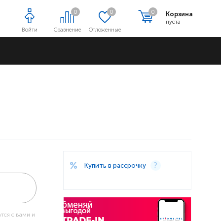
0
0
0
Корзина
пуста
Войти
Сравнение
Отложенные
Адреса магазинов
Купить в рассрочку
тся с вами и