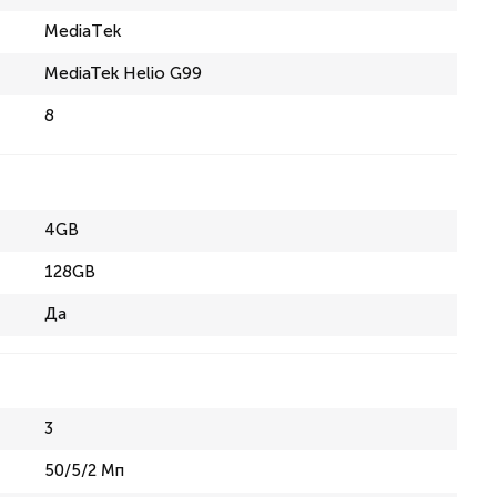
MediaТek
MediaTek Helio G99
8
4GB
128GB
Да
3
50/5/2 Мп