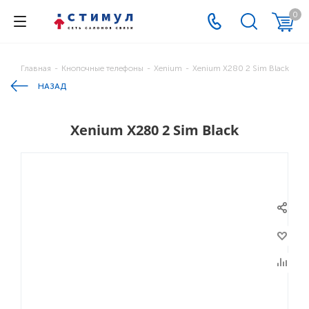
0
Главная
-
Кнопочные телефоны
-
Xenium
-
Xenium X280 2 Sim Black
НАЗАД
Xenium X280 2 Sim Black