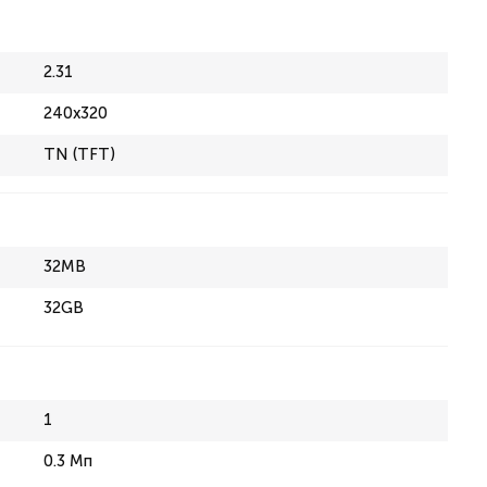
2.31
240x320
TN (TFT)
32MB
32GB
1
0.3 Мп